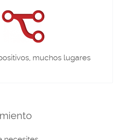
 para
cualquier lugar
Conecta con tus dispositivos en
ndial mediante cualquier proveedor de redes.
 dispositivos
RS-485 y Ethernet
Comunicaciones
gía y temperatura, contadores de pulsos, medidores,
analizadores, ....
ositivos, muchos lugares
imiento
e necesites.