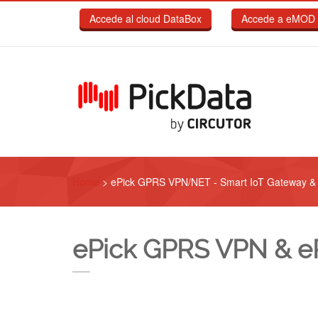
Pasar al contenido principal
Accede al cloud DataBox
Accede a eMOD 
Home
>
ePick GPRS VPN/NET - Smart IoT Gateway & 
ePick GPRS VPN & e