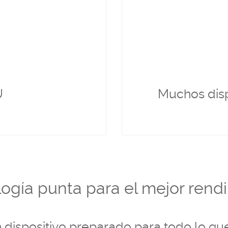
e. Ha sido diseñado para ser
gracias a nuestra capacidad
bajar a un
obtener cobertura mu
itivos, procesar datos a gran
para conectar con muchos
r notificaciones vía correo
incluyendo sensores de ener
nea, ...
U
Muchos disp
ogía punta para el mejor rend
 dispositivo preparado para todo lo qu