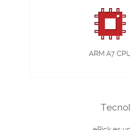
eficiente
El nuevo CPU ARM A7 es rápido y potent
.
gran rendimiento
y poder tra
ePick es capaz de calcular ratios de muchos dispos
velocidad, generar alarmas en tiempo real, envia
eléctrónico de forma instantá
ARM A7 CP
Tecnol
ePick es un