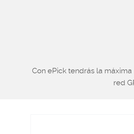
Con ePick tendrás la máxima 
red G
ARM A7 CP