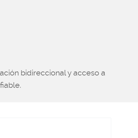
ción bidireccional y acceso a
iable.
ositivos, muchos lugares