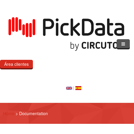
Pasar al contenido principal
Área clientes
Inicio
Nuestro cloud
Nuestros productos
Home
>
Documentation
eMOD
Productos IoT a medida