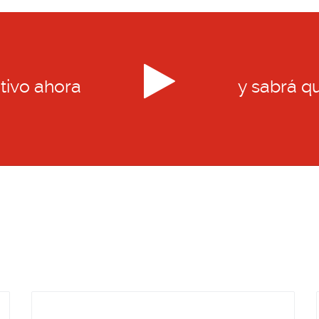
tivo ahora
y sabrá q