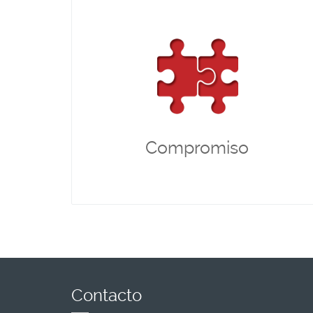
Compromiso
Valor fundamental que rige nuestras acciones del
día a día, compromiso en todo aquello que
hacemos con nuestro equipo y nuestros partners.
buscar
Nos comprometemos a
, ya sea en una
permanentemente la excelencia
tarea ordinaria o extraordinaria.
Compromiso
Contacto