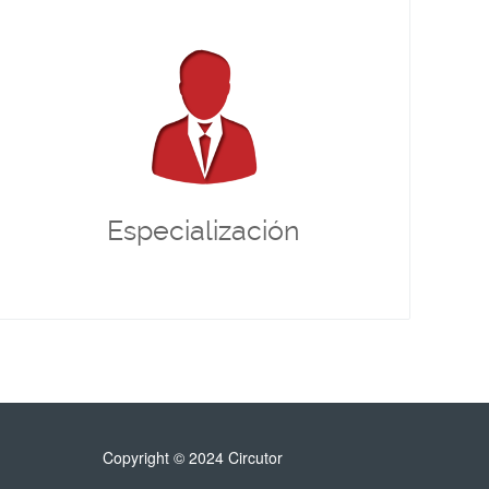
Especialización
que hacen posible
equipo de profesionales
El
nuestras soluciones es un equipo de la máxima
competencia, con amplia experiencia, un profundo
conocimiento técnico de las tecnologías de la
solución y con una habilidad especial para conseguir
la mejor experiencia para nuestros partners. Solo así
se puede confiar plenamente en una solución de
este tipo.
Especialización
Copyright © 2024 Circutor