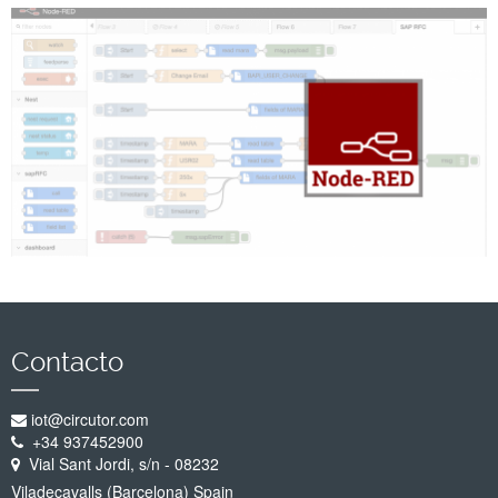
Empresa
Soporte
Contacto
iot@circutor.com
+34 937452900
Vial Sant Jordi, s/n - 08232
Viladecavalls (Barcelona) Spain