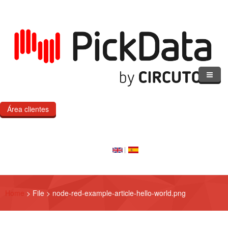
Pasar al contenido principal
Área clientes
Inicio
Nuestro cloud
Nuestros productos
Home
>
File
>
node-red-example-article-hello-world.png
eMOD
Productos IoT a medida