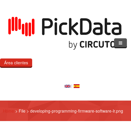
Pasar al contenido principal
Área clientes
Inicio
Nuestro cloud
Nuestros productos
Home
>
File
>
developing-programming-firmware-software-lr.png
eMOD
Productos IoT a medida