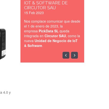
IOT & SOFTWARE DE
CIRCUTOR SAU
15 Feb 2023
Nos complace comunicar que desde
el 1 de enero de 2023, la
empresa
PickData SL
queda
integrada en
Circutor SAU
, como la
nueva
Unidad de Negocio de IoT
& Software
.
IOT-
BARCELONA-
2023.jpg
a 4.0 y
PICKDATA ESTARÁ
PRESENTE EN EL IOT