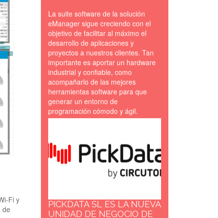
La suite software de la solución
eManager sigue creciendo con el
objetivo de facilitar al máximo el
desarrollo de aplicaciones y
proyectos a nuestros clientes. Tan
importante es aportar un hardware
industrial y confiable, como
acompañarlo de las mejores
herramientas software para que
generar un entorno de
programación cómodo y ágil.
PICKDATA-BY-
CIRCUTOR.jpg
i-Fi y
PICKDATA SL ES LA NUEVA
a de
UNIDAD DE NEGOCIO DE