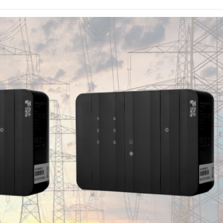
y_Website_Article_LR.png