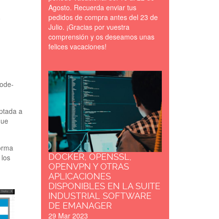
Agosto. Recuerda enviar tus
pedidos de compra antes del 23 de
o
Julio. ¡Gracias por vuestra
comprensión y os deseamos unas
felices vacaciones!
Docker---
Node-
OpenSSL---
ptada a
OpenVPN.jpg
que
forma
DOCKER, OPENSSL,
 los
OPENVPN Y OTRAS
APLICACIONES
DISPONIBLES EN LA SUITE
INDUSTRIAL SOFTWARE
DE EMANAGER
29 Mar 2023