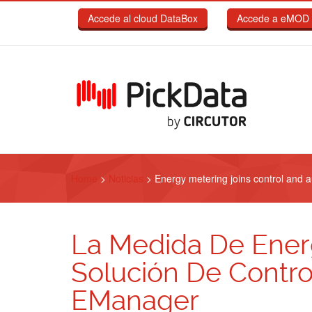
Pasar al contenido principal
Accede al cloud DataBox
Accede a eMOD 
Home
>
Noticias
>
Energy metering joins control and
La Medida De Energ
Solución De Contro
EManager