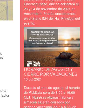
Ciberseguridad, que se celebrará el
23 y 24 de noviembre de 2021 en
Amsterdam. Podrás encontrarnos
en el Stand 524 del Hall Principal del
evento.
Closed_for_Holidays_
s,
io
HORARIO DE AGOSTO Y
CIERRE POR VACACIONES
13 Jul 2021
Durante el mes de agosto, el horario
mo la
de PickData será de 8:00 a 16:00
 factor
CET. Nuestras oficinas, fábrica y
almacén estarán cerrados por
periodo vacacional del 16 al 22 de