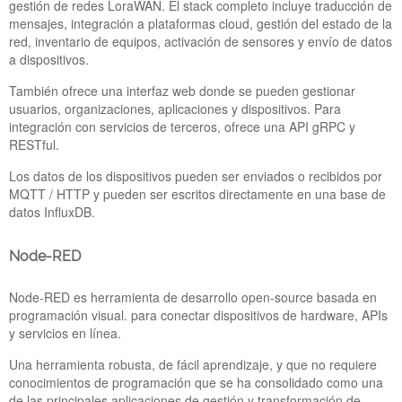
gestión de redes LoraWAN. El stack completo incluye traducción de
mensajes, integración a plataformas cloud, gestión del estado de la
red, inventario de equipos, activación de sensores y envío de datos
a dispositivos.
PICKDATA ESTARÁ PRESENTE EN EL IOT TECH
También ofrece una interfaz web donde se pueden gestionar
EXPO AMSTERDAM 2021
usuarios, organizaciones, aplicaciones y dispositivos. Para
28 Oct 2021
integración con servicios de terceros, ofrece una API gRPC y
RESTful.
PickData estará presente en la feria IoT Tech Expo 2021, uno
de los mayores eventos a nivel europeo en los sectores del
Los datos de los dispositivos pueden ser enviados o recibidos por
Internet of Things, Blockchain AI & Big Data, Cloud y
MQTT / HTTP y pueden ser escritos directamente en una base de
Ciberseguridad, que se celebrará el 23 y 24 de noviembre de
datos InfluxDB.
2021 en Amsterdam. Podrás encontrarnos en el Stand 524 del
Hall Principal del evento.
Node-RED
Closed_for_Holidays_Summe
Node-RED es herramienta de desarrollo open-source basada en
programación visual. para conectar dispositivos de hardware, APIs
y servicios en línea.
Una herramienta robusta, de fácil aprendizaje, y que no requiere
conocimientos de programación que se ha consolidado como una
de las principales aplicaciones de gestión y transformación de