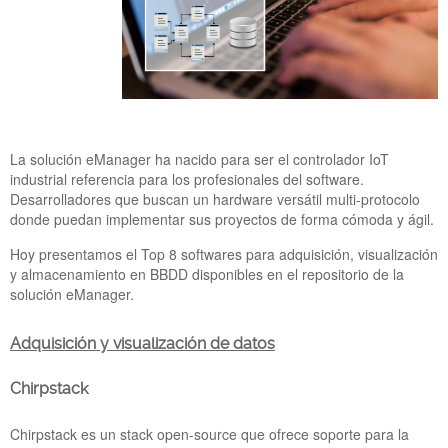
LA MEDIDA DE ENERGÍA ELÉCTRICA LLEGA A
lr.png
LA SOLUCIÓN DE CONTROL Y
AUTOMATIZACIÓN EMANAGER
24 Nov 2021
La medida de energía trifásica llega a eManager para ampliar
las funcionalidades de la mejor solución modular del mercado,
combinando los campos de la gestión energética con la
La solución eManager ha nacido para ser el controlador IoT
automatización y el control industrial. Ahora ya puedes añadir
industrial referencia para los profesionales del software.
la monitorización de consumo eléctrico en el punto captura y
Desarrolladores que buscan un hardware versátil multi-protocolo
gestión de datos.
donde puedan implementar sus proyectos de forma cómoda y ágil.
Hoy presentamos el Top 8 softwares para adquisición, visualización
IoT_Tech_Expo_Amsterdam_
y almacenamiento en BBDD disponibles en el repositorio de la
solución eManager.
Adquisición y visualización de datos
Chirpstack
Chirpstack es un stack open-source que ofrece soporte para la