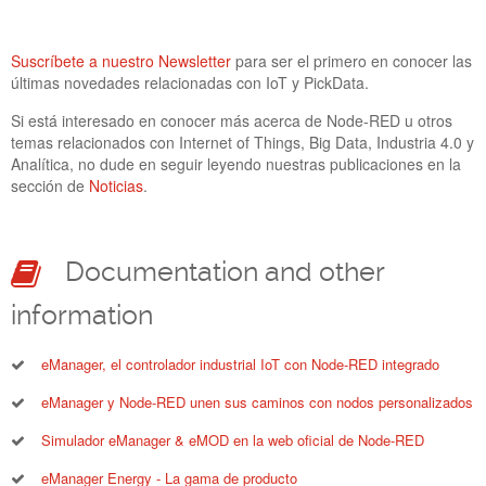
PICKDATA ESTARÁ PRESENTE EN EL IOT
SOLUTIONS WORLD CONGRESS 2022
Suscríbete a nuestro Newsletter
para ser el primero en conocer las
05 Mayo 2022
últimas novedades relacionadas con IoT y PickData.
PickData estará presente en la feria IoT Solutions World
Si está interesado en conocer más acerca de Node-RED u otros
Congress 2022, uno de los mayores eventos a nivel europeo
temas relacionados con Internet of Things, Big Data, Industria 4.0 y
en los sectores del Internet of Things, Blockchain AI & Big
Analítica, no dude en seguir leyendo nuestras publicaciones en la
Data, Cloud y Ciberseguridad, que se celebrará el 10, 11 y 12
sección de
Noticias
.
de mayo de 2022 en Barcelona. Este año podrás
encontrarnos en la Cabina 8 del Stand 321 del Hall 4,
organizado por la Generalitat de Catalunya a través de
ACCIÓ.
Documentation and other
eManager_New_Software_Ve
information
eManager, el controlador industrial IoT con Node-RED integrado
eManager y Node-RED unen sus caminos con nodos personalizados
Simulador eManager & eMOD en la web oficial de Node-RED
eManager Energy - La gama de producto