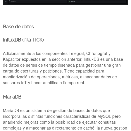
CIRCUTOR.jpg
Base de datos
InfluxDB (Pila TICK)
Adicionalmente a los componentes Telegraf, Chronograf y
Kapacitor expuestos en la sección anterior, InfluxDB es una base
de datos de series de tiempo diseñada para gestionar una gran
carga de escrituras y peticiones. Tiene capacidad para
PICKDATA SL ES LA NUEVA UNIDAD DE
monitorización de operaciones, métricas, almacenar datos de
NEGOCIO DE IOT & SOFTWARE DE CIRCUTOR
sensores IoT y hacer analítica a tiempo real.
SAU
15 Feb 2023
MariaDB
Nos complace comunicar que desde el 1 de enero de 2023, la
empresa
PickData SL
queda integrada en
Circutor SAU
,
MariaDB es un sistema de gestión de bases de datos que
como la nueva
Unidad de Negocio de IoT & Software
.
incorpora las distintas funciones características de MySQL pero
añadiendo mejoras como la posibilidad de ejecutar consultas
complejas y almacenarlas directamente en caché, la nueva gestión