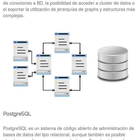
IOT-BARCELONA-2023.jpg
de conexiones a BD, la posibilidad de acceder a cluster de datos o
el soportar la utilización de jerarquías de graphs y estructuras más
complejas.
PICKDATA ESTARÁ PRESENTE EN EL IOT
SOLUTIONS WORLD CONGRESS 2023
27 Ene 2023
PostgreSQL
PickData estará presente en la feria IoT Solutions World
Congress 2023, uno de los mayores eventos a nivel europeo
en los sectores del Internet of Things, Blockchain AI & Big
PostgreSQL es un sistema de código abierto de administración de
Data, Cloud y Ciberseguridad, que se celebrará del 31 de
bases de datos del tipo relacional, aunque también es posible
enero al 2 de febrero de 2023 en Barcelona. Este año podrás