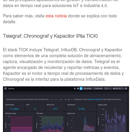
datos en tiempo real para soluciones IoT e Industria 4.0.
Para saber más, visita
esta noticia
donde se explica con todo
detalle.
Telegraf, Chronograf y Kapacitor (Pila TICK)
HORARIO DE AGOSTO Y CIERRE POR
VACACIONES
El stack TICK incluye Telegraf, InfluxDB, Chronograf y Kapacitor
13 Jul 2021
como elementos de una completa solución de almacenamiento,
Durante el mes de agosto, el horario de PickData será de 8:00
captura, visualización y monitorización de datos. Telegraf es el
a 16:00 CET. Nuestras oficinas, fábrica y almacén estarán
agente encargado de recolectar y reportar métricas y eventos,
cerrados por periodo vacacional del 16 al 22 de Agosto.
Kapacitor es el motor a tiempo real de procesamiento de datos y
Recuerda enviar tus pedidos de compra antes del 23 de Julio.
Chronograf es la interfaz para la plataforma InfluxData.
¡Gracias por vuestra comprensión y os deseamos unas felices
vacaciones!
Docker---OpenSSL---
OpenVPN.jpg