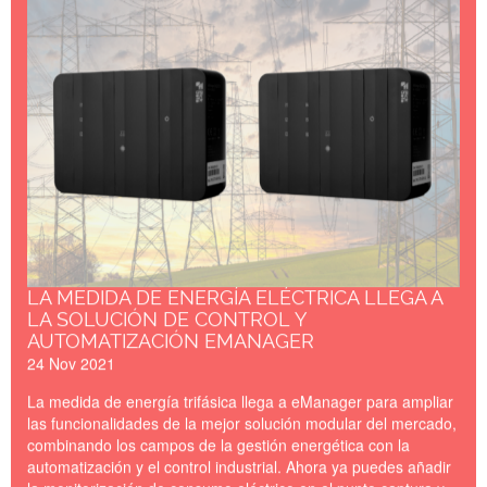
LA MEDIDA DE ENERGÍA ELÉCTRICA LLEGA A
LA SOLUCIÓN DE CONTROL Y
AUTOMATIZACIÓN EMANAGER
24 Nov 2021
La medida de energía trifásica llega a eManager para ampliar
las funcionalidades de la mejor solución modular del mercado,
combinando los campos de la gestión energética con la
automatización y el control industrial. Ahora ya puedes añadir