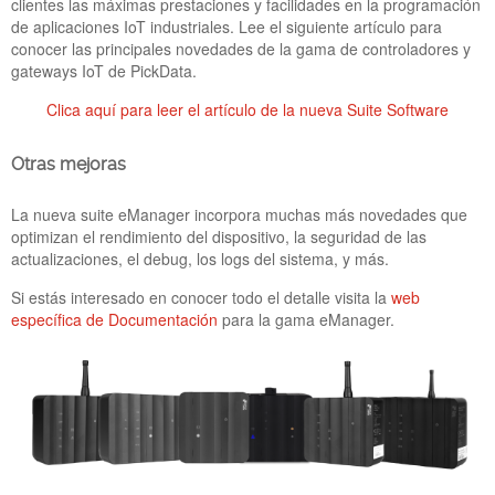
clientes las máximas prestaciones y facilidades en la programación
La solución eManager ha nacido para ser el controlador IoT
de aplicaciones IoT industriales. Lee el siguiente artículo para
industrial referencia para los profesionales del software.
conocer las principales novedades de la gama de controladores y
Desarrolladores que buscan un hardware versátil multi-
gateways IoT de PickData.
protocolo donde puedan implementar sus proyectos de forma
cómoda y ágil. Hoy presentamos el Top 8 softwares para
Clica aquí para leer el artículo de la nueva Suite Software
adquisición, visualización y almacenamiento en BBDD
disponibles en el repositorio de la solución eManager.
Otras mejoras
La nueva suite eManager incorpora muchas más novedades que
Bannner-IoTSWC22-
optimizan el rendimiento del dispositivo, la seguridad de las
actualizaciones, el debug, los logs del sistema, y más.
PickData.png
Si estás interesado en conocer todo el detalle visita la
web
específica de Documentación
para la gama eManager.