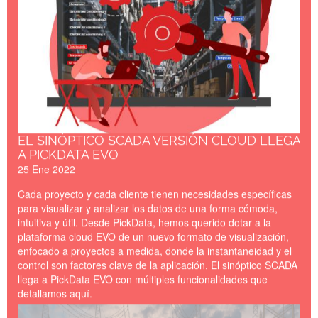
EL SINÓPTICO SCADA VERSIÓN CLOUD LLEGA
A PICKDATA EVO
25 Ene 2022
Cada proyecto y cada cliente tienen necesidades específicas
para visualizar y analizar los datos de una forma cómoda,
intuitiva y útil. Desde PickData, hemos querido dotar a la
plataforma cloud EVO de un nuevo formato de visualización,
enfocado a proyectos a medida, donde la instantaneidad y el
control son factores clave de la aplicación. El sinóptico SCADA
llega a PickData EVO con múltiples funcionalidades que
detallamos aquí.
eManager_Energy_Website_A