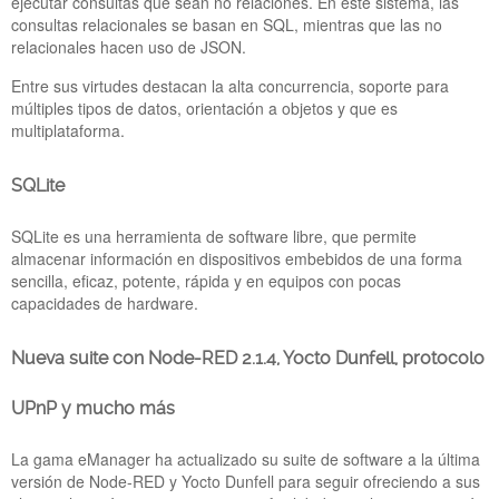
ejecutar consultas que sean no relaciones. En este sistema, las
encontrarnos en el stand 341 del Hall 4, organizado por la
consultas relacionales se basan en SQL, mientras que las no
Generalitat de Catalunya y ACCIÓ.
relacionales hacen uso de JSON.
developing-programming-
Entre sus virtudes destacan la alta concurrencia, soporte para
múltiples tipos de datos, orientación a objetos y que es
firmware-software-lr.png
multiplataforma.
SQLite
SQLite es una herramienta de software libre, que permite
almacenar información en dispositivos embebidos de una forma
sencilla, eficaz, potente, rápida y en equipos con pocas
capacidades de hardware.
Nueva suite con Node-RED 2.1.4, Yocto Dunfell, protocolo
LOS MEJORES SOFTWARES IOT
UPnP y mucho más
INDUSTRIALES PARA ADQUISICIÓN,
VISUALIZACIÓN Y ALMACENAMIENTO DE
DATOS DISPONIBLES EN EMANAGER
La gama eManager ha actualizado su suite de software a la última
30 Mayo 2022
versión de Node-RED y Yocto Dunfell para seguir ofreciendo a sus